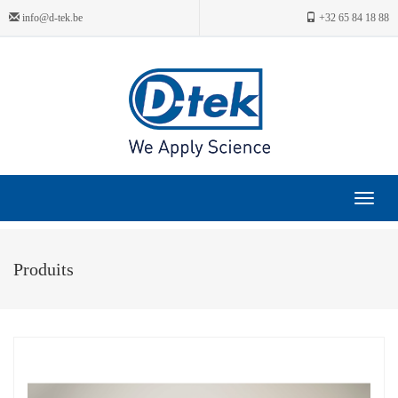
info@d-tek.be
+32 65 84 18 88
Toggle
navigat
Produits