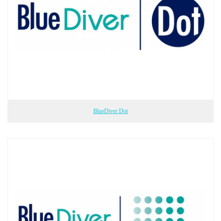
BlueDiver Dot