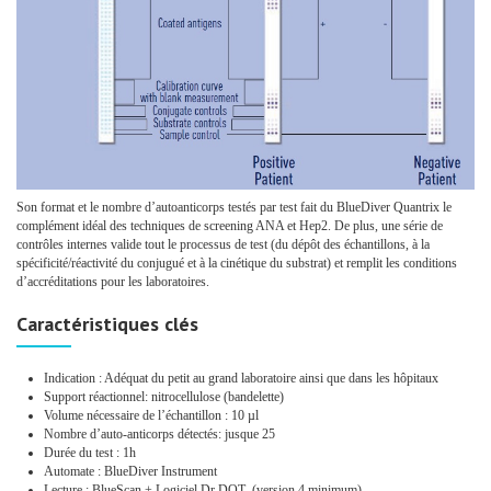
Son format et le nombre d’autoanticorps testés par test fait du BlueDiver Quantrix le
complément idéal des techniques de screening ANA et Hep2. De plus, une série de
contrôles internes valide tout le processus de test (du dépôt des échantillons, à la
spécificité/réactivité du conjugué et à la cinétique du substrat) et remplit les conditions
d’accréditations pour les laboratoires.
Caractéristiques clés
Indication : Adéquat du petit au grand laboratoire ainsi que dans les hôpitaux
Support réactionnel: nitrocellulose (bandelette)
Volume nécessaire de l’échantillon : 10 µl
Nombre d’auto-anticorps détectés: jusque 25
Durée du test : 1h
Automate : BlueDiver Instrument
Lecture : BlueScan + Logiciel Dr DOT (version 4 minimum)