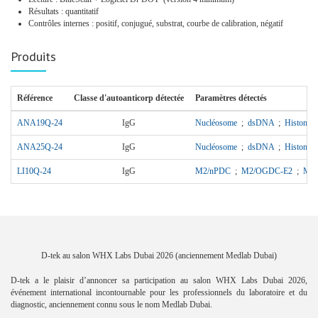
Résultats : quantitatif
Contrôles internes : positif, conjugué, substrat, courbe de calibration, négatif
Produits
Référence
Classe d'autoanticorp détectée
Paramètres détectés
ANA19Q-24
IgG
Nucléosome
;
dsDNA
;
Histones
ANA25Q-24
IgG
Nucléosome
;
dsDNA
;
Histones
LI10Q-24
IgG
M2/nPDC
;
M2/OGDC-E2
;
M2
D-tek au salon WHX Labs Dubai 2026 (anciennement Medlab Dubai)
D-tek a le plaisir d’annoncer sa participation au salon WHX Labs Dubai 2026,
événement international incontournable pour les professionnels du laboratoire et du
diagnostic, anciennement connu sous le nom Medlab Dubai.