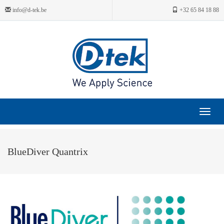
info@d-tek.be
+32 65 84 18 88
Toggle
navigat
BlueDiver Quantrix