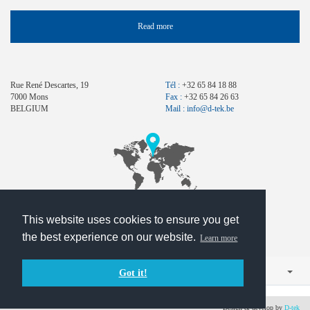
Read more
Rue René Descartes, 19
Tél :
+32 65 84 18 88
7000 Mons
Fax :
+32 65 84 26 63
BELGIUM
Mail :
info@d-tek.be
This website uses cookies to ensure you get
Contact
the best experience on our website.
Learn more
Français
Got it!
Design & develop by
D-tek