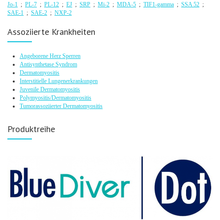
Jo-1
;
PL-7
;
PL-12
;
EJ
;
SRP
;
Mi-2
;
MDA-5
;
TIF1-gamma
;
SSA 52
;
SAE-1
;
SAE-2
;
NXP-2
Assoziierte Krankheiten
Angeborene Herz Sperren
Antisynthetase Syndrom
Dermatomyositis
Interstitielle Lungenerkrankungen
Juvenile Dermatomyositis
Polymyositis/Dermatomyositis
Tumorassoziierter Dermatomyositis
Produktreihe