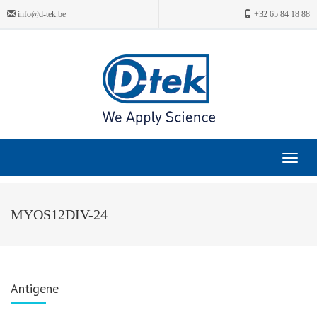
info@d-tek.be
+32 65 84 18 88
Toggle
navigat
MYOS12DIV-24
Antigene